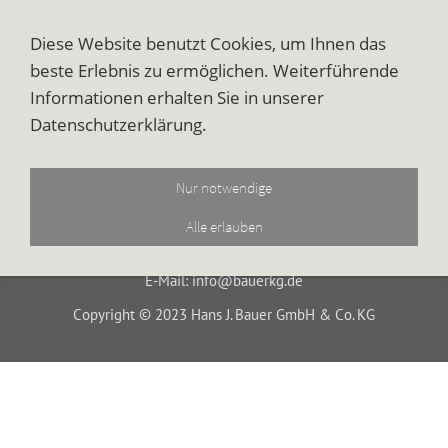
Navigation einblenden
Diese Website benutzt Cookies, um Ihnen das
beste Erlebnis zu ermöglichen. Weiterführende
Fernglasreihe ED
Informationen erhalten Sie in unserer
Datenschutzerklärung.
Impressum
Datenschutz
Cookies
Nur notwendige
Hans J. Bauer GmbH & Co KG, Freytagstraße 15, D-40237
Alle erlauben
Düsseldorf,
Tel.: 0049-(0) 211-914530, Fax: 0049-(0) 211-9145319
E-Mail: info@bauerkg.de
Copyright © 2023 Hans J. Bauer GmbH & Co. KG